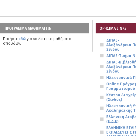
ΠΡΟΓΡΑΜΜΑ ΜΑΘΗΜΑΤΩΝ
ΧΡΗΣΙΜΑ LINKS
Πατήστε
εδώ
για να δείτε τα μαθήματα
ΔΙΠΑΕ-
σπουδών.
Αλεξάνδρεια 
Σίνδου
ΔΙΠΑΕ-Τμήμα Ν
ΔΙΠΑΕ-Βιβλιοθ
Αλεξάνδρεια 
Σίνδου
Ηλεκτρονικά Π
Online Πρόγρ
Γραμματισμού
Κέντρο Διαχεί
(Σίνδος)
Ηλεκτρονική 
Ακαδημαϊκής Τ
Ελληνική Διαβ
(Ε.Δ.Ε)
ΕΛΛΗΝΙΚΗ ΕΤΑΙ
ΕΚΠΑΙΔΕΥΣΗΣ Γ