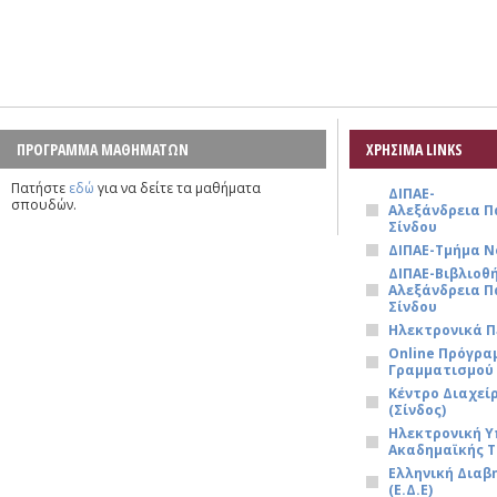
ΠΡΟΓΡΑΜΜΑ ΜΑΘΗΜΑΤΩΝ
ΧΡΗΣΙΜΑ LINKS
Πατήστε
εδώ
για να δείτε τα μαθήματα
ΔΙΠΑΕ-
σπουδών.
Αλεξάνδρεια 
Σίνδου
ΔΙΠΑΕ-Τμήμα Ν
ΔΙΠΑΕ-Βιβλιοθ
Αλεξάνδρεια 
Σίνδου
Ηλεκτρονικά Π
Online Πρόγρ
Γραμματισμού
Κέντρο Διαχεί
(Σίνδος)
Ηλεκτρονική 
Ακαδημαϊκής Τ
Ελληνική Διαβ
(Ε.Δ.Ε)