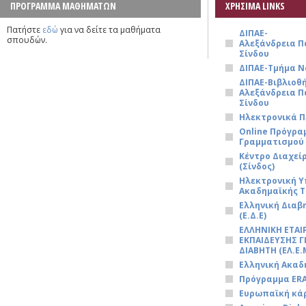
ΠΡΟΓΡΑΜΜΑ ΜΑΘΗΜΑΤΩΝ
ΧΡΗΣΙΜΑ LINKS
Πατήστε
εδώ
για να δείτε τα μαθήματα
ΔΙΠΑΕ-
σπουδών.
Αλεξάνδρεια 
Σίνδου
ΔΙΠΑΕ-Τμήμα Ν
ΔΙΠΑΕ-Βιβλιοθ
Αλεξάνδρεια 
Σίνδου
Ηλεκτρονικά Π
Online Πρόγρ
Γραμματισμού
Κέντρο Διαχεί
(Σίνδος)
Ηλεκτρονική 
Ακαδημαϊκής Τ
Ελληνική Διαβ
(Ε.Δ.Ε)
ΕΛΛΗΝΙΚΗ ΕΤΑΙ
ΕΚΠΑΙΔΕΥΣΗΣ Γ
ΔΙΑΒΗΤΗ (ΕΛ.Ε.Μ
Ελληνική Ακαδ
Πρόγραμμα ER
Ευρωπαϊκή κά