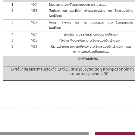
1
ΜΚ4
Βιοστατιστική-Πληροφορική της υγείας
2
ΜΕ6
Παιδική και εφηβική ηλικία-σχολείο και Σακχαρώδης
Διαβήτης
3
ΜΕ7
Αγωγή Υγείας για την πρόληψη στο Σακχαρώδη
Διαβήτη
4
ΜΕ4
Διαβήτης σε ειδικές ομάδες ασθενών
5
ΜΕ8
Πλάνα Φροντίδας στο Σακχαρώδη Διαβήτη
6
ΜΕ9
Εκπαίδευση των ασθενών στο Σακχαρώδη Διαβήτη και
στην ινσουλινοθεραπεία
Ο
3
ΕΞΑΜΗΝΟ
Εκπόνηση Μεταπτυχιακής Διπλωματικής Εργασίας ή πραγματοποίηση κ
πιστωτικές μονάδες 30