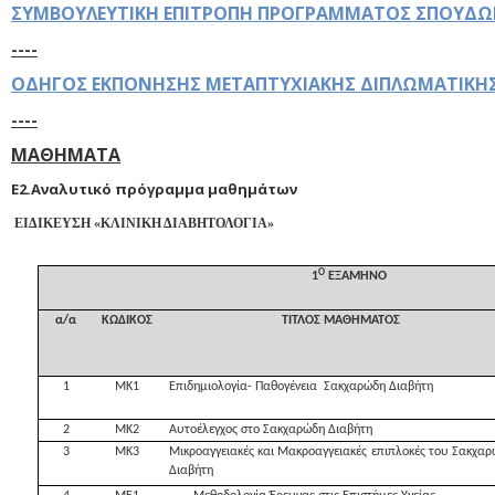
ΣΥΜΒΟΥΛΕΥΤΙΚΗ ΕΠΙΤΡΟΠΗ ΠΡΟΓΡΑΜΜΑΤΟΣ ΣΠΟΥΔ
----
ΟΔΗΓΟΣ ΕΚΠΟΝΗΣΗΣ ΜΕΤΑΠΤΥΧΙΑΚΗΣ ΔΙΠΛΩΜΑΤΙΚΗΣ 
----
ΜΑΘΗΜΑΤΑ
Ε2.Αναλυτικό πρόγραμμα μαθημάτων
ΕΙΔΙΚΕΥΣΗ «ΚΛΙΝΙΚΗ ΔΙΑΒΗΤΟΛΟΓΙΑ»
Ο
1
ΕΞΑΜΗΝΟ
α/α
ΚΩΔΙΚΟΣ
ΤΙΤΛΟΣ ΜΑΘΗΜΑΤΟΣ
1
ΜΚ1
Επιδημιολογία- Παθογένεια Σακχαρώδη Διαβήτη
2
ΜΚ2
Αυτοέλεγχος στο Σακχαρώδη Διαβήτη
3
ΜΚ3
Μικροαγγειακές και Μακροαγγειακές επιπλοκές του Σακχα
Διαβήτη