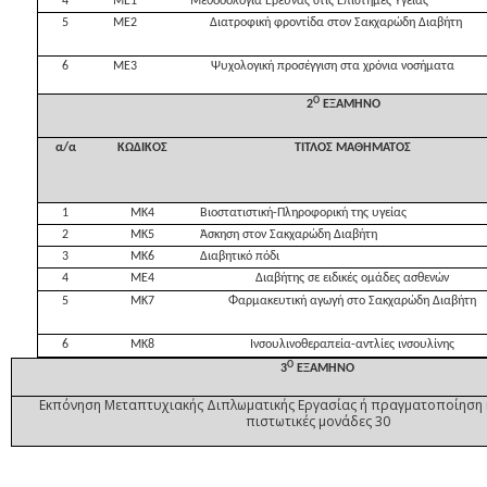
4
ΜΕ1
Μεθοδολογία Έρευνας στις Επιστήμες Υγείας
5
ΜΕ2
Διατροφική φροντίδα στον Σακχαρώδη Διαβήτη
6
ΜΕ3
Ψυχολογική προσέγγιση στα χρόνια νοσήματα
Ο
2
ΕΞΑΜΗΝΟ
α/α
ΚΩΔΙΚΟΣ
ΤΙΤΛΟΣ ΜΑΘΗΜΑΤΟΣ
1
ΜΚ4
Βιοστατιστική-Πληροφορική της υγείας
2
ΜΚ5
Άσκηση στον Σακχαρώδη Διαβήτη
3
ΜΚ6
Διαβητικό πόδι
4
ΜΕ4
Διαβήτης σε ειδικές ομάδες ασθενών
5
ΜΚ7
Φαρμακευτική αγωγή στο Σακχαρώδη Διαβήτη
6
ΜΚ8
Ινσουλινοθεραπεία-αντλίες ινσουλίνης
Ο
3
ΕΞΑΜΗΝΟ
Εκπόνηση Μεταπτυχιακής Διπλωματικής Εργασίας ή πραγματοποίηση κ
πιστωτικές μονάδες 30