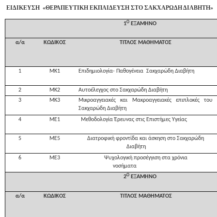
ΕΙΔΙΚΕΥΣΗ «ΘΕΡΑΠΕΥΤΙΚΗ ΕΚΠΑΙΔΕΥΣΗ ΣΤΟ ΣΑΚΧΑΡΩΔΗ ΔΙΑΒΗΤΗ»
Ο
1
ΕΞΑΜΗΝΟ
α/α
ΚΩΔΙΚΟΣ
ΤΙΤΛΟΣ ΜΑΘΗΜΑΤΟΣ
1
ΜΚ1
Επιδημιολογία- Παθογένεια Σακχαρώδη Διαβήτη
2
ΜΚ2
Αυτοέλεγχος στο Σακχαρώδη Διαβήτη
3
ΜΚ3
Μικροαγγειακές και Μακροαγγειακές επιπλοκές του
Σακχαρώδη Διαβήτη
4
ΜΕ1
Μεθοδολογία Έρευνας στις Επιστήμες Υγείας
5
ΜΕ5
Διατροφική φροντίδα και άσκηση στο Σακχαρώδη
Διαβήτη
6
ΜΕ3
Ψυχολογική προσέγγιση στα χρόνια
νοσήματα
Ο
2
ΕΞΑΜΗΝΟ
α/α
ΚΩΔΙΚΟΣ
ΤΙΤΛΟΣ ΜΑΘΗΜΑΤΟΣ